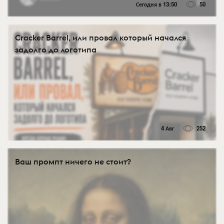
Сегодня в 13:50
50
Cracker Barrel, или провал который начался
задолго до логотипа
4 Авг
252
Ваш промпт ничего не стоит?