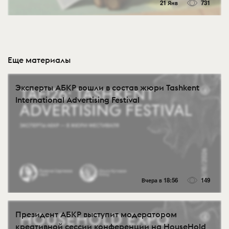
21 Янв
731
Еще материалы
Эксперты АБКР вошли в состав жюри Tashkent
International Advertising Festival
Вчера в 18:56
149
Президент АБКР выступит модератором
креативной сессии конференции на HouseHold