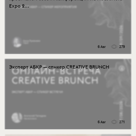
Expo 2...
6 Авг
279
Эксперт АБКР — спикер CREATIVE BRUNCH
6 Авг
271