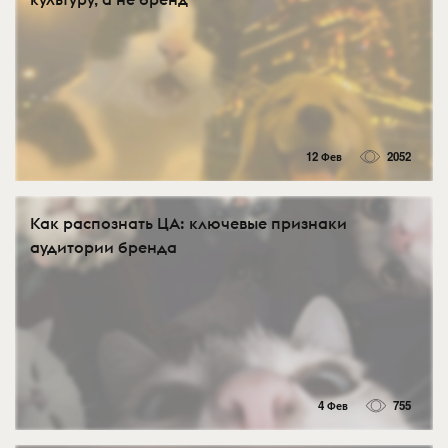
12 Фев
2052
Как распознать ЦА: ключевые признаки
аудитории бренда
4 Фев
755