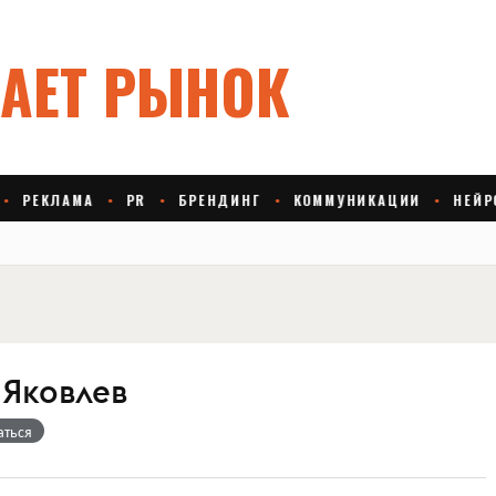
 Яковлев
аться