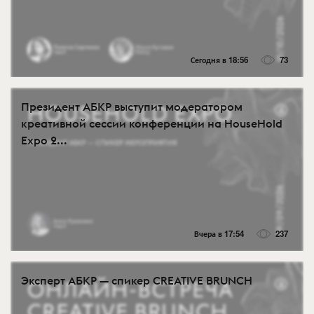
Сегодня в 18:56
73
Президент АБКР выступит модератором
креативной сессии конференции на HouseHold
Expo 2...
Вчера в 17:54
237
Эксперт АБКР — спикер CREATIVE BRUNCH