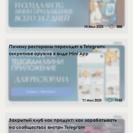
14 Июл 2025
988
Почему рестораны переходят в Telegram:
секретное оружие в виде Mini App
11 Июл 2025
1182
Закрытый клуб как продукт: как зарабатывать
на сообществах внутри Telegram