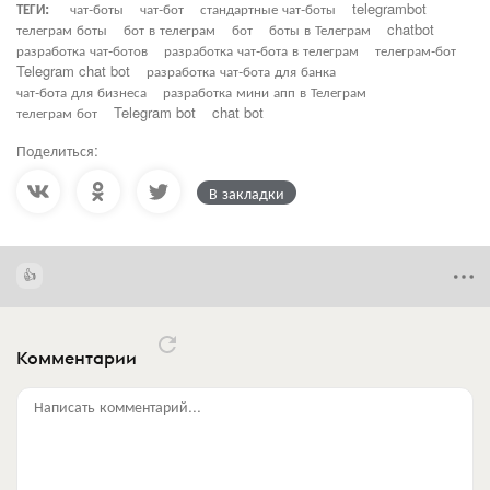
ТЕГИ:
чат-боты
чат-бот
стандартные чат-боты
telegrambot
телеграм боты
бот в телеграм
бот
боты в Телеграм
chatbot
разработка чат-ботов
разработка чат-бота в телеграм
телеграм-бот
Telegram chat bot
разработка чат-бота для банка
чат-бота для бизнеса
разработка мини апп в Телеграм
телеграм бот
Telegram bot
chat bot
Поделиться:
В закладки
Комментарии
Написать комментарий...