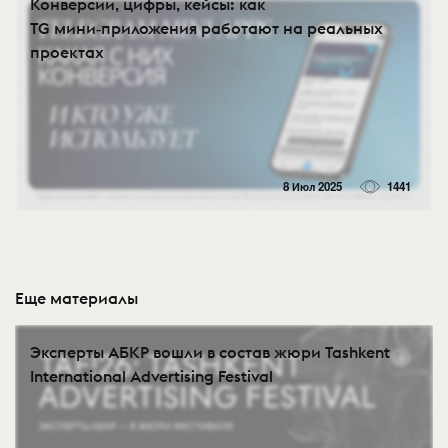
Конверсии, цифры, кейсы: как
TG мини‑приложения работают на реальных
проектах
8 Июл 2025
1441
Еще материалы
Эксперты АБКР вошли в состав жюри Tashkent
International Advertising Festival