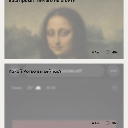
Ваш промпт ничего не стоит?
4 Авг
409
Какой Ротко вы сейчас?
4 Авг
366