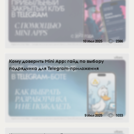
10 Июл 2025
2386
Кому доверить Mini App: гайд по выбору
подрядчика для Telegram-приложения
9 Июл 2025
1033