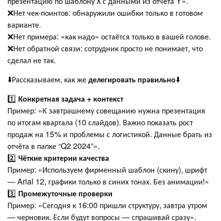
презентацию по шаблону Х с данными из отчёта Y».
❌Нет чек-поинтов: обнаружили ошибки только в готовом
варианте.
❌Нет примера: «как надо» остаётся только в вашей голове.
❌Нет обратной связи: сотрудник просто не понимает, что
сделал не так.
⬇️Рассказываем, как же
делегировать правильно
⬇️
1️⃣
Конкретная задача + контекст
Пример: «К завтрашнему совещанию нужна презентация
по итогам квартала (10 слайдов). Важно показать рост
продаж на 15% и проблемы с логистикой. Данные брать из
отчёта в папке “Q2 2024”».
2️⃣
Чёткие критерии качества
Пример: «Используем фирменный шаблон (скину), шрифт
— Arial 12, графики только в синих тонах. Без анимации!»
3️⃣
Промежуточные проверки
Пример: «Сегодня к 16:00 пришли структуру, завтра утром
— черновик. Если будут вопросы — спрашивай сразу».