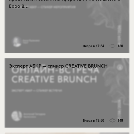
Expo 2...
Вчера в 17:54
130
Эксперт АБКР — спикер CREATIVE BRUNCH
Вчера в 13:50
149