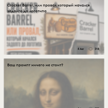
Cracker Barrel, или провал который начался
задолго до логотипа
4 Авг
314
Ваш промпт ничего не стоит?