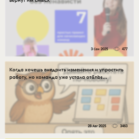
3 Сен 2025
477
Когда хочешь внедрить изменения и упростить
работу, но команда уже устала от&nbs...
28 Авг 2025
3463