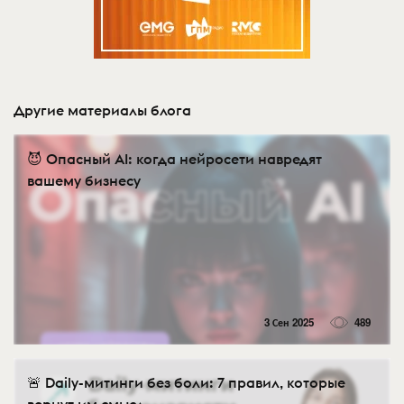
Другие материалы блога
😈 Опасный AI: когда нейросети навредят
вашему бизнесу
3 Сен 2025
489
🚨 Daily-митинги без боли: 7 правил, которые
вернут им смысл