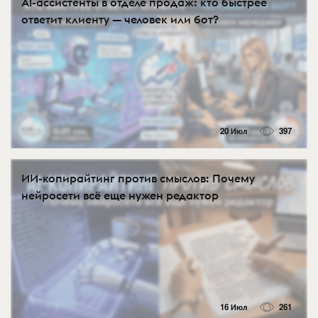
AI-ассистенты в отделе продаж: кто быстрее
ответит клиенту — человек или бот?
20 Июл
397
ИИ-копирайтинг против смыслов: Почему
нейросети всё еще нужен редактор
16 Июл
261