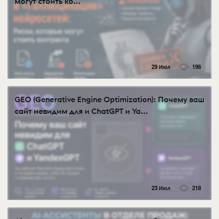
могут стоить ко...
29 Июл
196
GEO (Generative Engine Optimization): Почему ваш
сайт невидим для и ChatGPT и Ya...
23 Июл
218