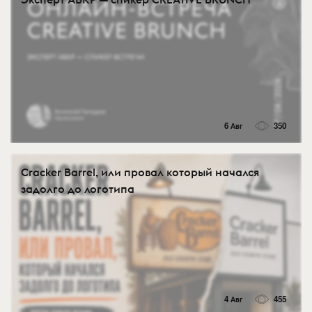
6 Авг
350
Cracker Barrel, или провал который начался
задолго до логотипа
4 Авг
455