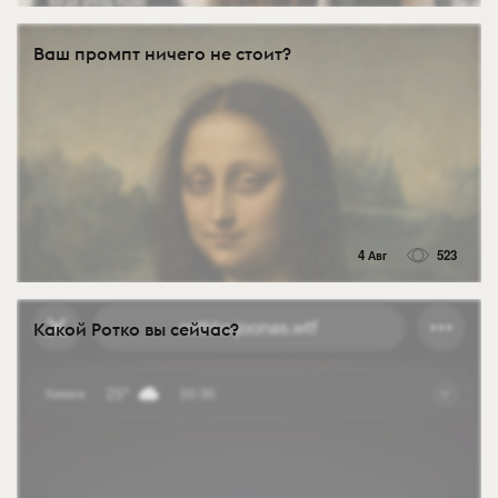
Ваш промпт ничего не стоит?
4 Авг
523
Какой Ротко вы сейчас?