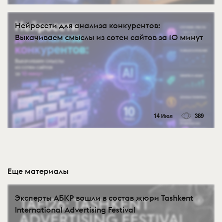
Нейросети для анализа конкурентов:
Выкачиваем смыслы из сотен сайтов за 10 минут
14 Июл
389
Еще материалы
Эксперты АБКР вошли в состав жюри Tashkent
International Advertising Festival