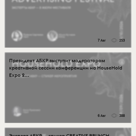
7 Авг
253
Президент АБКР выступит модератором
креативной сессии конференции на HouseHold
Expo 2...
6 Авг
388
Эксперт АБКР — спикер CREATIVE BRUNCH