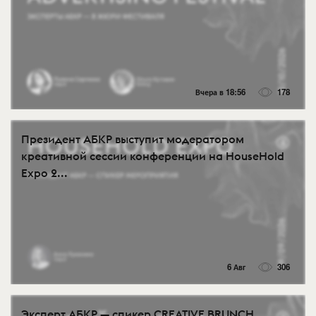
Вчера в 18:56
178
Президент АБКР выступит модератором
креативной сессии конференции на HouseHold
Expo 2...
6 Авг
306
Эксперт АБКР — спикер CREATIVE BRUNCH