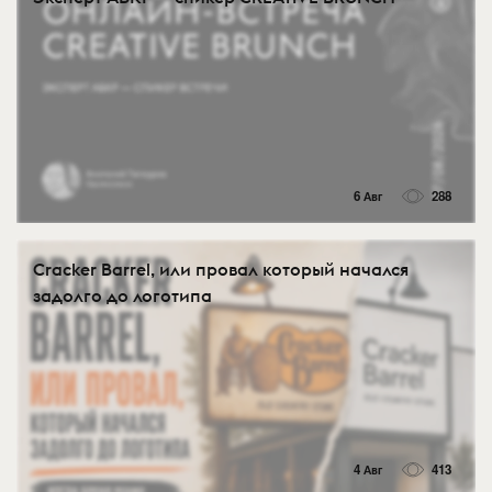
6 Авг
288
Cracker Barrel, или провал который начался
задолго до логотипа
4 Авг
413