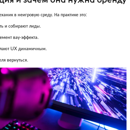
аник в неигровую среду. На практике это:
ь и собирают лиды.
емент вау-эффекта.
елают UX динамичным.
ля вернуться.