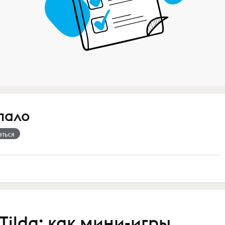
пало
аться
ilda: как мини-игры