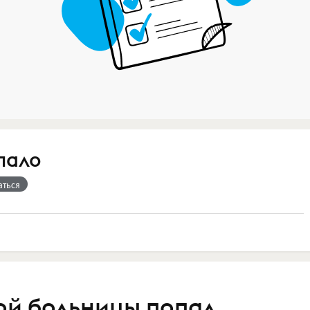
пало
аться
ой больницы попал