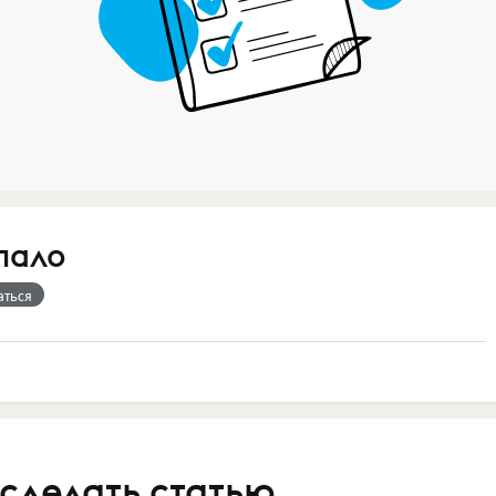
пало
аться
 сделать статью