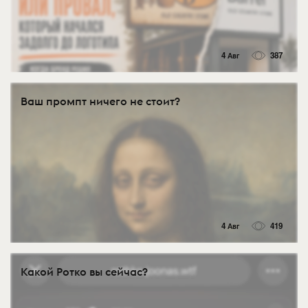
4 Авг
387
Ваш промпт ничего не стоит?
4 Авг
419
Какой Ротко вы сейчас?