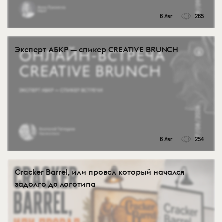
6 Авг
265
Эксперт АБКР — спикер CREATIVE BRUNCH
6 Авг
254
Cracker Barrel, или провал который начался
задолго до логотипа