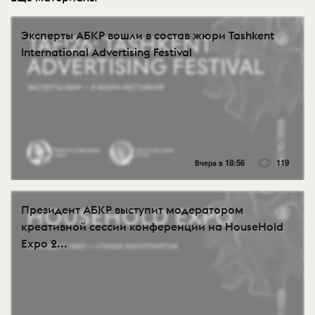
Эксперты АБКР вошли в состав жюри Tashkent
International Advertising Festival
Вчера в 18:56
119
Президент АБКР выступит модератором
креативной сессии конференции на HouseHold
Expo 2...