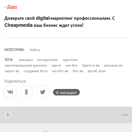
-
Дзен
Доверьте свой digital-маркетинг профессионалам. С
Cheapmedia ваш бизнес ждет успех!
КАТЕГОРИИ:
Кейсы
ТЕГИ:
реклама
геотаргетинг
таргетинг
таргетированная реклама
таргет
чат-бот
Таргет в вк
реклама вк
таргет вк
создание бота
чат-бот вк
бот вк
арсиб агро
Поделиться:
В закладки