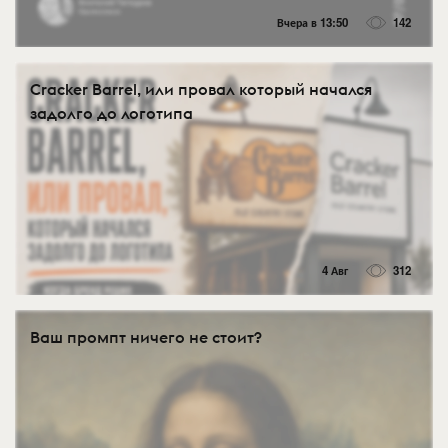
Вчера в 13:50
142
Cracker Barrel, или провал который начался
задолго до логотипа
4 Авг
312
Ваш промпт ничего не стоит?