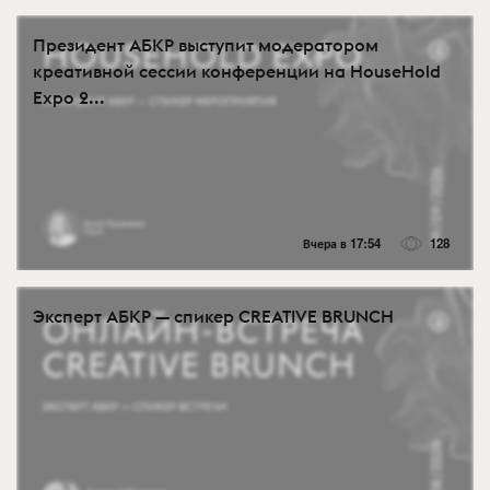
Президент АБКР выступит модератором
креативной сессии конференции на HouseHold
Expo 2...
Вчера в 17:54
128
Эксперт АБКР — спикер CREATIVE BRUNCH