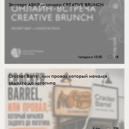
Эксперт АБКР — спикер CREATIVE BRUNCH
Сегодня в 13:50
18
Cracker Barrel, или провал который начался
задолго до логотипа
4 Авг
238