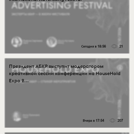
Сегодня в 18:56
21
Президент АБКР выступит модератором
креативной сессии конференции на HouseHold
Expo 2...
Вчера в 17:54
207