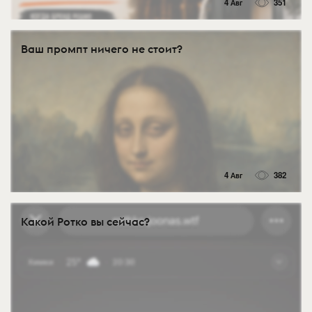
4 Авг
351
Ваш промпт ничего не стоит?
4 Авг
382
Какой Ротко вы сейчас?