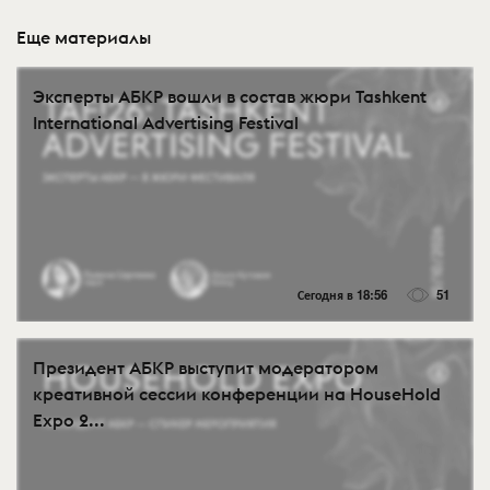
Еще материалы
Эксперты АБКР вошли в состав жюри Tashkent
International Advertising Festival
Сегодня в 18:56
51
Президент АБКР выступит модератором
креативной сессии конференции на HouseHold
Expo 2...