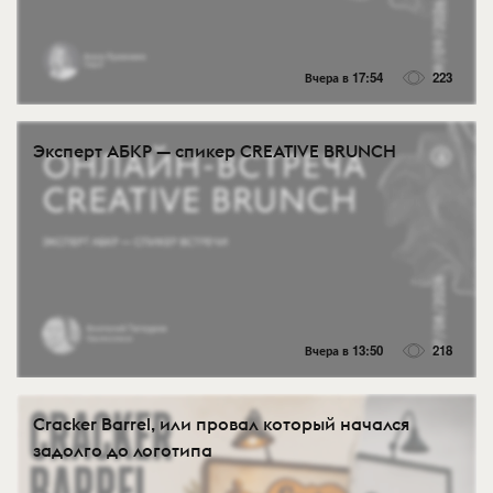
Вчера в 17:54
223
Эксперт АБКР — спикер CREATIVE BRUNCH
Вчера в 13:50
218
Cracker Barrel, или провал который начался
задолго до логотипа