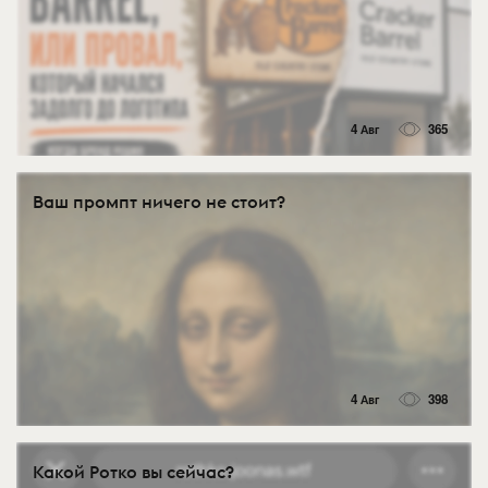
4 Авг
365
Ваш промпт ничего не стоит?
4 Авг
398
Какой Ротко вы сейчас?