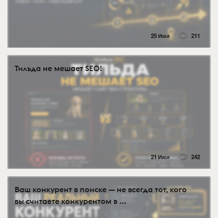
25 Июл
211
Тильда не мешает SEO!
21 Июл
242
Ваш конкурент в поиске — не всегда тот, кого
вы считаете конкурентом в ...