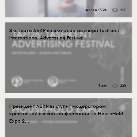
Вчера в 15:24
117
Эксперты АБКР вошли в состав жюри Tashkent
International Advertising Festival
7 Авг
339
Президент АБКР выступит модератором
креативной сессии конференции на HouseHold
Expo 2...