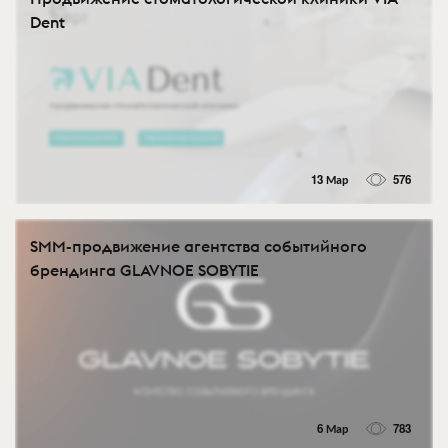
Dent
13 Мар
576
SMM-продвижение агентства событийного
брендинга GLAVNOE SOBYTIE
6 Мар
783