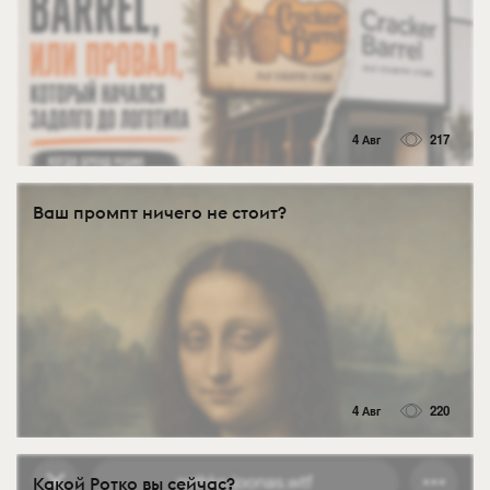
4 Авг
217
Ваш промпт ничего не стоит?
4 Авг
220
Какой Ротко вы сейчас?