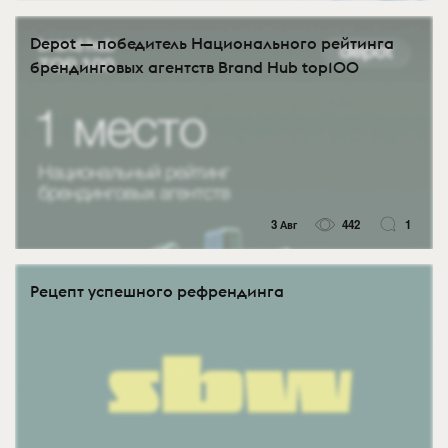
Depot — победитель Национального рейтинга
брендинговых агентств Brand Hub top100
3 Авг
442
1
Рецепт успешного рефрендинга