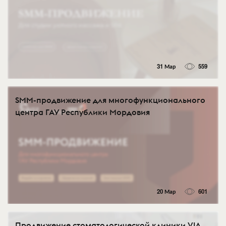
31 Мар
559
SMM-продвижение для многофункционального
центра ГАУ Республики Мордовия
20 Мар
601
Продвижение стоматологической клиники VIA