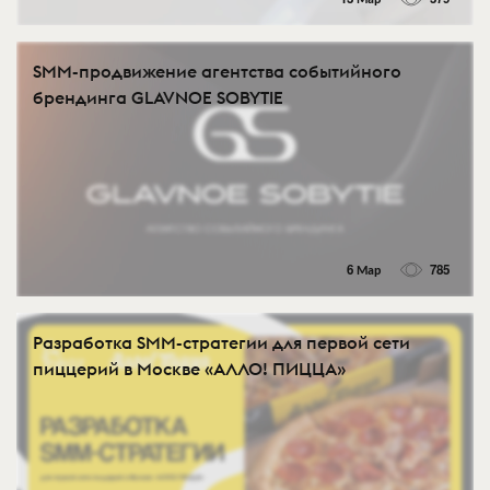
SMM-продвижение агентства событийного
брендинга GLAVNOE SOBYTIE
6 Мар
785
Разработка SMM-стратегии для первой сети
пиццерий в Москве «АЛЛО! ПИЦЦА»