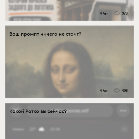
4 Авг
373
Ваш промпт ничего не стоит?
4 Авг
408
Какой Ротко вы сейчас?