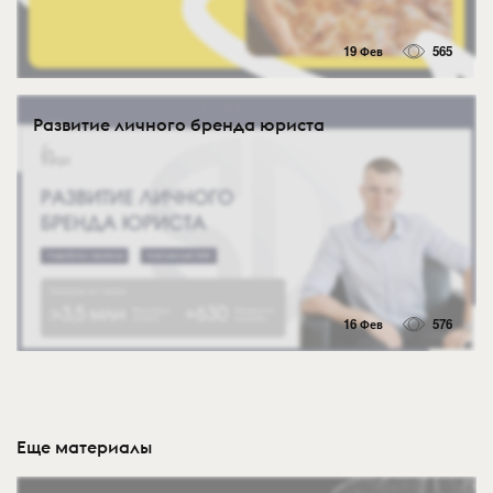
19 Фев
565
Развитие личного бренда юриста
16 Фев
576
Еще материалы