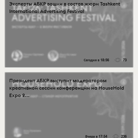
Эксперты АБКР вошли в состав жюри Tashkent
International Advertising Festival
Сегодня в 18:56
73
Президент АБКР выступит модератором
креативной сессии конференции на HouseHold
Expo 2...
Вчера в 17:54
236