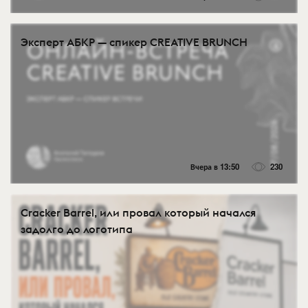
Эксперт АБКР — спикер CREATIVE BRUNCH
Вчера в 13:50
230
Cracker Barrel, или провал который начался
задолго до логотипа