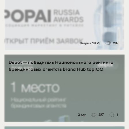
Вчера в 19:23
209
Depot — победитель Национального рейтинга
брендинговых агентств Brand Hub top100
3 Авг
427
1