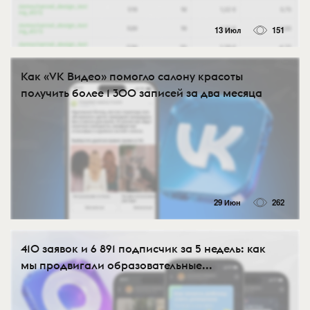
13 Июл
151
Как «VK Видео» помогло салону красоты
получить более 1 300 записей за два месяца
29 Июн
262
410 заявок и 6 891 подписчик за 5 недель: как
мы продвигали образовательные...