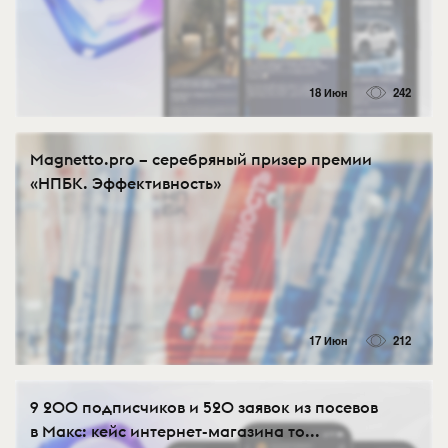
18 Июн
242
Magnetto.pro – серебряный призер премии
«НПБК. Эффективность»
17 Июн
212
9 200 подписчиков и 520 заявок из посевов
в Макс: кейс интернет-магазина то...