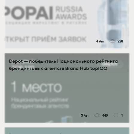
4 Авг
220
Depot — победитель Национального рейтинга
брендинговых агентств Brand Hub top100
3 Авг
440
1