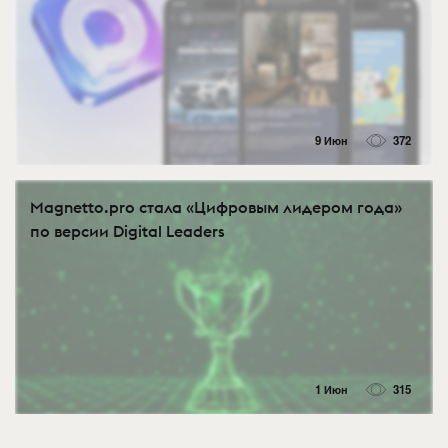
9 Июн
372
Magnetto.pro стала «Цифровым лидером года»
по версии Digital Leaders
1 Июн
315