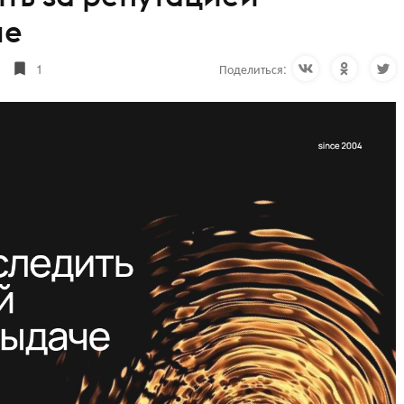
че
1
Поделиться: