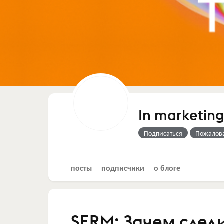
In marketing
Подписаться
Пожалов
посты
подписчики
о блоге
SERM: Зачем следи