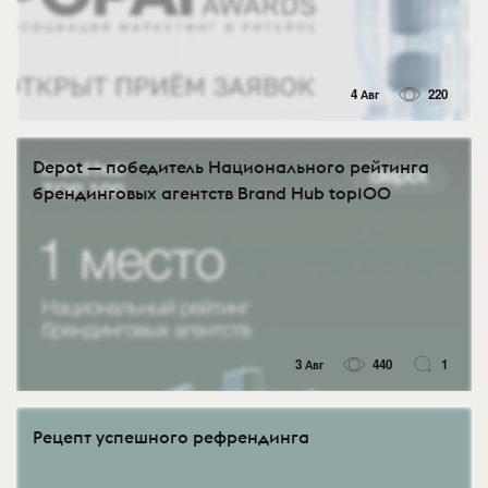
4 Авг
220
Depot — победитель Национального рейтинга
брендинговых агентств Brand Hub top100
3 Авг
440
1
Рецепт успешного рефрендинга