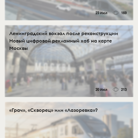
23 Июл
169
Ленинградский вокзал после реконструкции
Новый цифровой рекламный хаб на карте
Москвы
20 Июл
213
«Грач», «Скворец» или «Лазоревка»?