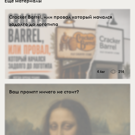
Еще материалы
Cracker Barrel, или провал который начался
задолго до логотипа
4 Авг
214
Ваш промпт ничего не стоит?