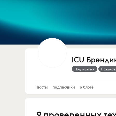
ICU Брендин
Подписаться
Пожалов
посты
подписчики
о блоге
9 проверенных те