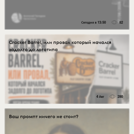
Сегодня в 13:50
82
Cracker Barrel, или провал который начался
задолго до логотипа
4 Авг
280
Ваш промпт ничего не стоит?