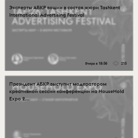
Эксперты АБКР вошли в состав жюри Tashkent
International Advertising Festival
Вчера в 18:56
215
Президент АБКР выступит модератором
креативной сессии конференции на HouseHold
Expo 2...