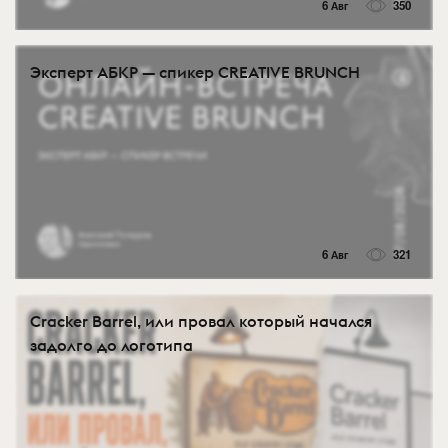
6 Авг
350
Эксперт АБКР — спикер CREATIVE BRUNCH
6 Авг
321
Cracker Barrel, или провал который начался
задолго до логотипа