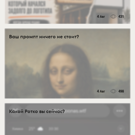
4 Авг
431
Ваш промпт ничего не стоит?
4 Авг
498
Какой Ротко вы сейчас?