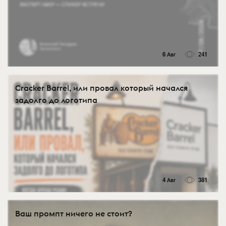
6 Авг
241
Cracker Barrel, или провал который начался
задолго до логотипа
4 Авг
381
Ваш промпт ничего не стоит?