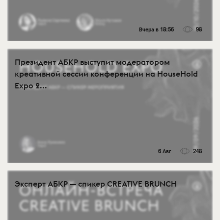
Вчера в 18:56
98
Президент АБКР выступит модератором
креативной сессии конференции на HouseHold
Expo 2...
6 Авг
248
Эксперт АБКР — спикер CREATIVE BRUNCH