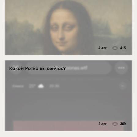
4 Авг
415
Какой Ротко вы сейчас?
4 Авг
369