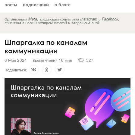
посты
подписчики
о блоге
Организация Meta, владеющая соцсетями Instagram и Facebook,
признана в России экстремистской и запрещена в РФ
Шпаргалка по каналам
коммуникации
6 Мая 2024
Время чтения 16 мин
527
Поделиться: