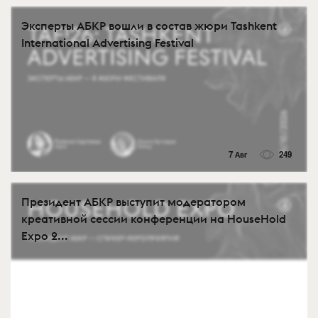
Эксперты АБКР вошли в состав жюри Tashkent
International Advertising Festival
7 Авг
249
Президент АБКР выступит модератором
креативной сессии конференции на HouseHold
Expo 2...