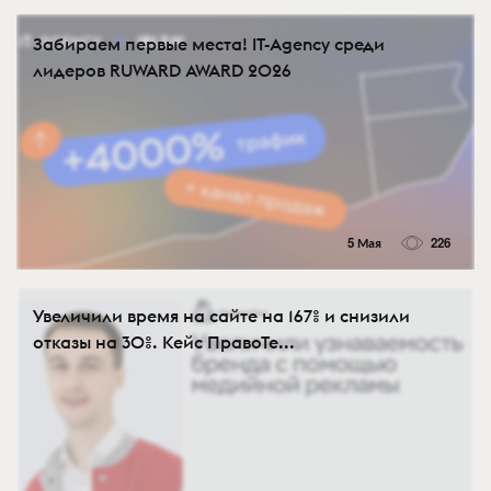
Забираем первые места! IT-Agency среди
лидеров RUWARD AWARD 2026
5 Мая
226
Увеличили время на сайте на 167% и снизили
отказы на 30%. Кейс ПравоТе...