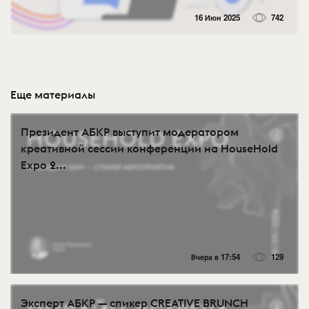
16 Июн 2025
742
Еще материалы
Президент АБКР выступит модератором
креативной сессии конференции на HouseHold
Expo 2...
Вчера в 17:54
129
Эксперт АБКР — спикер CREATIVE BRUNCH