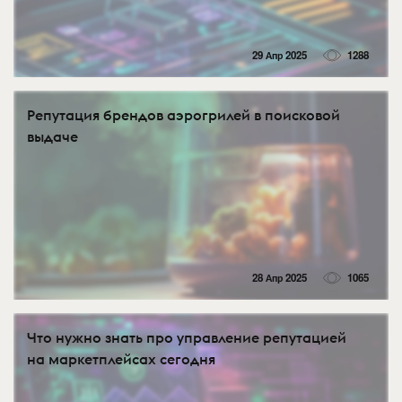
29 Апр 2025
1288
Репутация брендов аэрогрилей в поисковой
выдаче
28 Апр 2025
1065
Что нужно знать про управление репутацией
на маркетплейсах сегодня