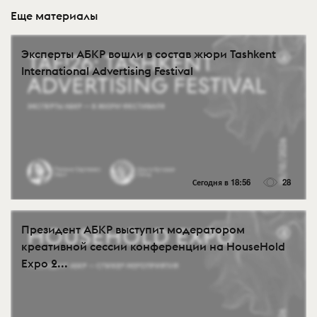
Еще материалы
Эксперты АБКР вошли в состав жюри Tashkent
International Advertising Festival
Сегодня в 18:56
28
Президент АБКР выступит модератором
креативной сессии конференции на HouseHold
Expo 2...