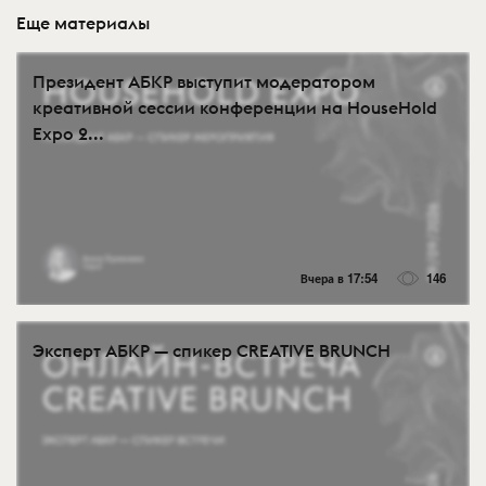
Еще материалы
Президент АБКР выступит модератором
креативной сессии конференции на HouseHold
Expo 2...
Вчера в 17:54
146
Эксперт АБКР — спикер CREATIVE BRUNCH