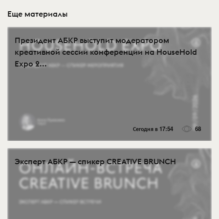
Еще материалы
Президент АБКР выступит модератором
креативной сессии конференции на HouseHold
Expo 2...
Сегодня в 17:54
68
Эксперт АБКР — спикер CREATIVE BRUNCH