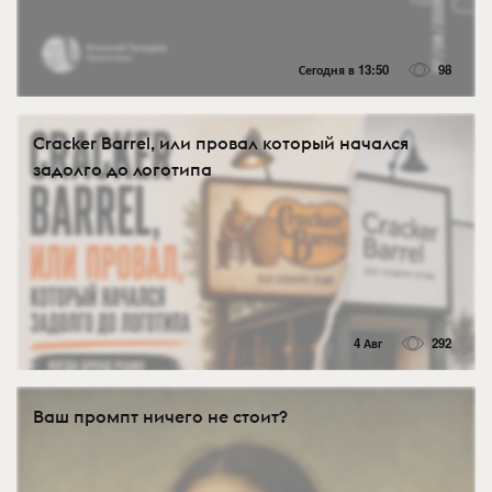
Сегодня в 13:50
98
Cracker Barrel, или провал который начался
задолго до логотипа
4 Авг
292
Ваш промпт ничего не стоит?