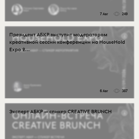
7 Авг
249
Президент АБКР выступит модератором
креативной сессии конференции на HouseHold
Expo 2...
6 Авг
387
Эксперт АБКР — спикер CREATIVE BRUNCH