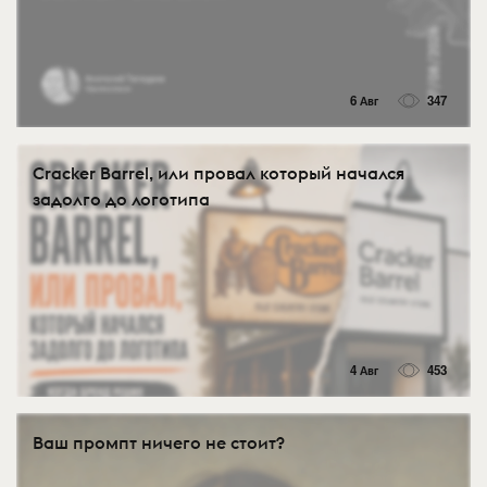
6 Авг
347
Cracker Barrel, или провал который начался
задолго до логотипа
4 Авг
453
Ваш промпт ничего не стоит?