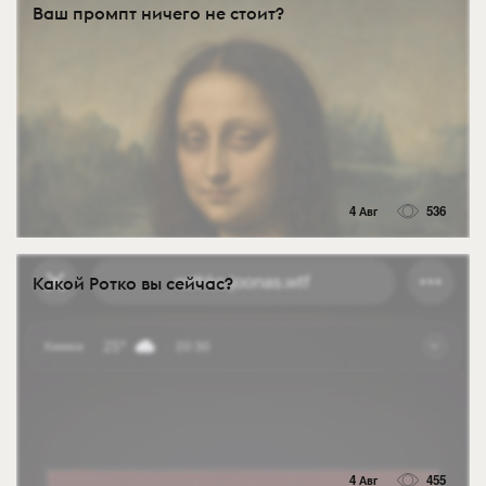
Ваш промпт ничего не стоит?
4 Авг
536
Какой Ротко вы сейчас?
4 Авг
455