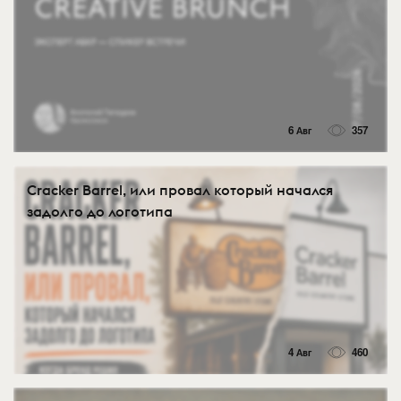
6 Авг
357
Cracker Barrel, или провал который начался
задолго до логотипа
4 Авг
460