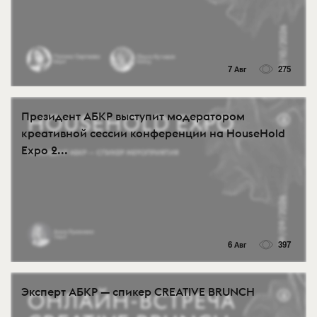
7 Авг
275
Президент АБКР выступит модератором
креативной сессии конференции на HouseHold
Expo 2...
6 Авг
397
Эксперт АБКР — спикер CREATIVE BRUNCH