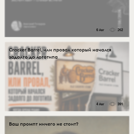
6 Авг
262
Cracker Barrel, или провал который начался
задолго до логотипа
4 Авг
391
Ваш промпт ничего не стоит?