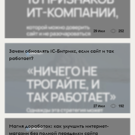
29 Июл
252
Зачем обновлять 1С-Битрикс, если сайт и так
работает?
27 Июл
192
Магия доработок: как улучшить интернет-
магазин без полной переделки сайта