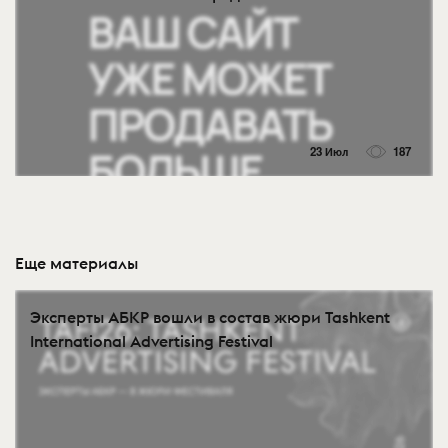
23 Июл
187
Еще материалы
Эксперты АБКР вошли в состав жюри Tashkent
International Advertising Festival