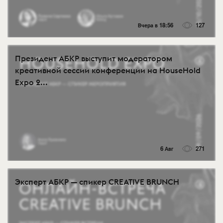
Вчера в 18:56
127
Президент АБКР выступит модератором
креативной сессии конференции на HouseHold
Expo 2...
6 Авг
271
Эксперт АБКР — спикер CREATIVE BRUNCH