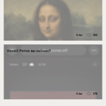
4 Авг
423
Какой Ротко вы сейчас?
4 Авг
378