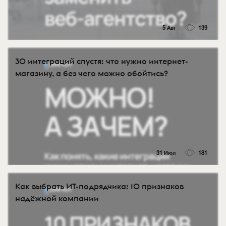
5 Авг
139
30 интеграций спустя: что нужно интернет-
магазину, а без чего можно обойтись?
31 Июл
181
Как выбрать ИТ-подрядчика: 10 признаков
надёжной компании