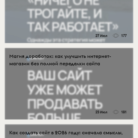
27 Июл
177
Магия доработок: как улучшить интернет-
магазин без полной переделки сайта
23 Июл
181
Как создать сайт в 2026 году: сначала смыслы,