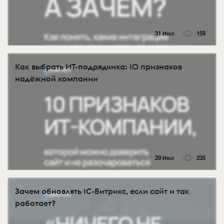
31 Июл
159
Как выбрать ИТ-подрядчика: 10 признаков
надёжной компании
29 Июл
235
Зачем обновлять 1С-Битрикс, если сайт и так
работает?