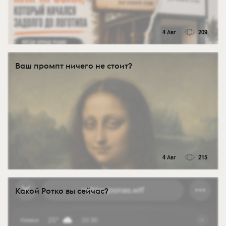
4 Авг
209
Ваш промпт ничего не стоит?
4 Авг
215
Какой Ротко вы сейчас?