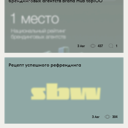
брендинговых агентств Brand Hub top100
3 Авг
437
1
Рецепт успешного рефрендинга
3 Авг
304