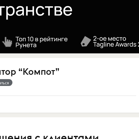
атор “Компот”
аться
ошения с клиентами