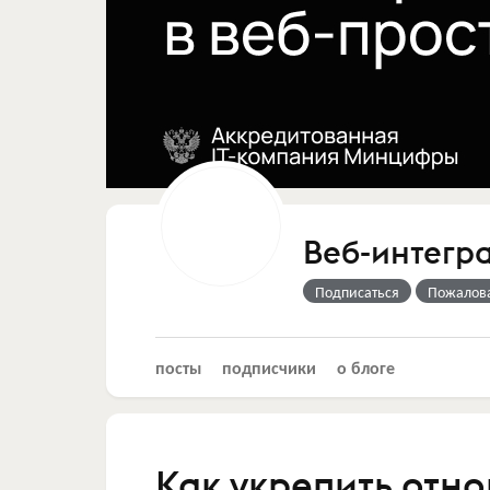
Веб-интегр
Подписаться
Пожалов
посты
подписчики
о блоге
Как укрепить отн