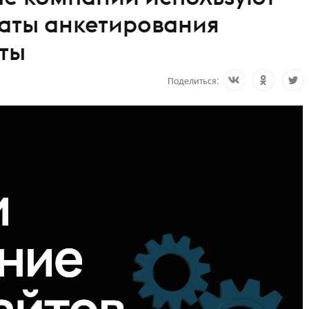
таты анкетирования
ты
Поделиться: