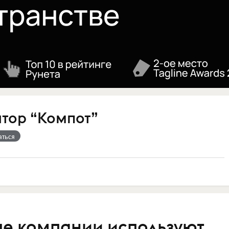
атор “Компот”
аться
е компании используют