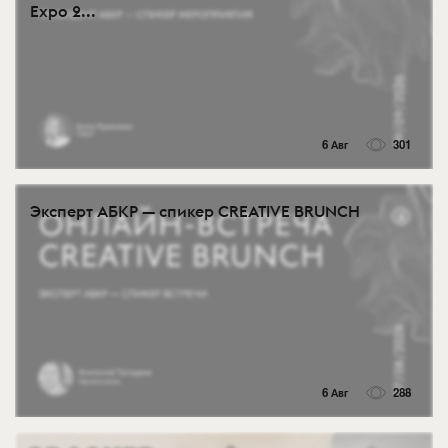
Expo 2...
6 Авг
301
Эксперт АБКР — спикер CREATIVE BRUNCH
6 Авг
288