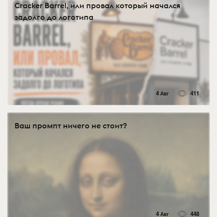
Cracker Barrel, или провал который начался
задолго до логотипа
4 Авг
411
Ваш промпт ничего не стоит?
4 Авг
448