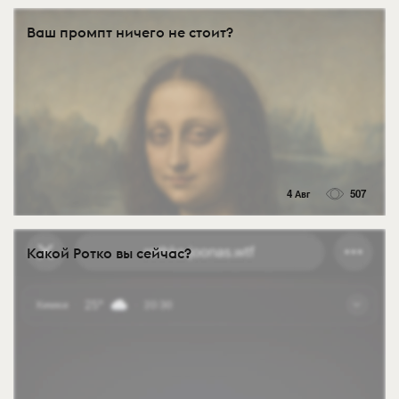
Ваш промпт ничего не стоит?
4 Авг
507
Какой Ротко вы сейчас?