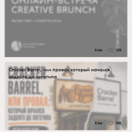
6 Авг
329
Cracker Barrel, или провал который начался
задолго до логотипа
4 Авг
435