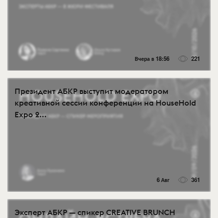
Вчера в 18:56
221
Президент АБКР выступит модератором
креативной сессии конференции на HouseHold
Expo 2...
6 Авг
361
Эксперт АБКР — спикер CREATIVE BRUNCH