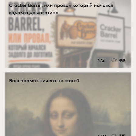
Cracker Barrel, или провал который начался
задолго до логотипа
4 Авг
460
Ваш промпт ничего не стоит?
4 Авг
535