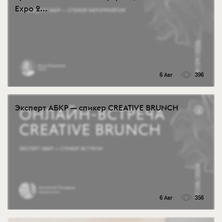
Expo 2...
6 Авг
396
Эксперт АБКР — спикер CREATIVE BRUNCH
6 Авг
356