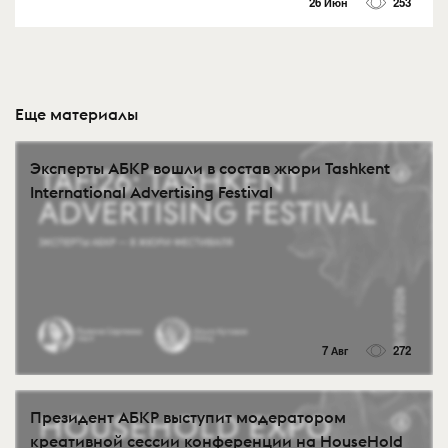
26 Июн
253
Еще материалы
Эксперты АБКР вошли в состав жюри Tashkent
International Advertising Festival
7 Авг
272
Президент АБКР выступит модератором
креативной сессии конференции на HouseHold