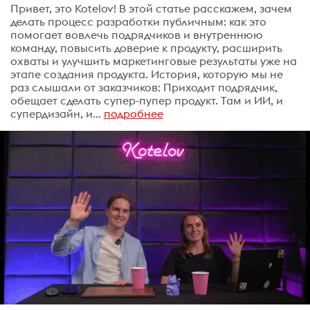
Привет, это Kotelov! В этой статье расскажем, зачем
делать процесс разработки публичным: как это
помогает вовлечь подрядчиков и внутреннюю
команду, повысить доверие к продукту, расширить
охваты и улучшить маркетинговые результаты уже на
этапе создания продукта. История, которую мы не
раз слышали от заказчиков: Приходит подрядчик,
обещает сделать супер-пупер продукт. Там и ИИ, и
супердизайн, и...
подробнее