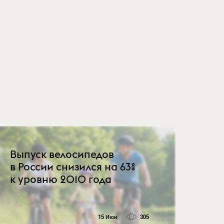
Выпуск велосипедов
в России снизился на 63%
к уровню 2010 года
15 Июн
305