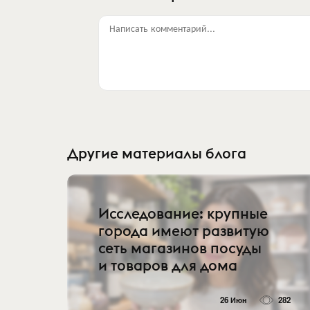
Написать комментарий...
Другие материалы блога
Исследование: крупные
города имеют развитую
сеть магазинов посуды
и товаров для дома
26 Июн
282