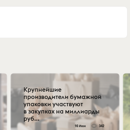
Крупнейшие
производители бумажной
упаковки участвуют
в закупках на миллиарды
руб...
16 Июн
342