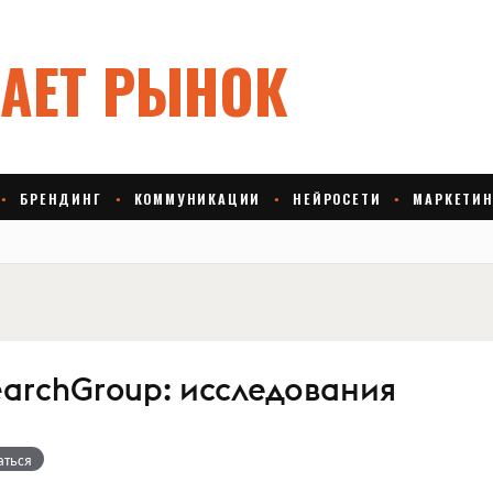
earchGroup: исследования
аться