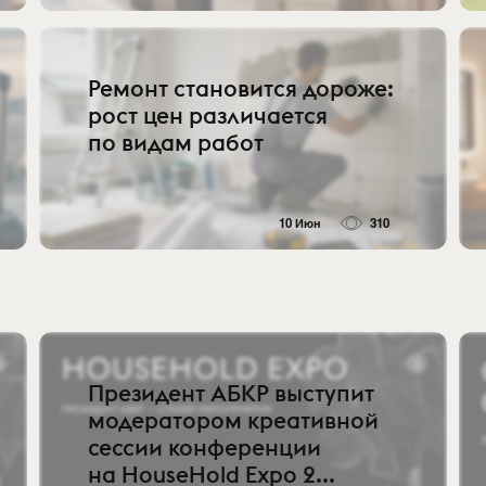
Ремонт становится дороже:
рост цен различается
по видам работ
10 Июн
310
Президент АБКР выступит
модератором креативной
сессии конференции
на HouseHold Expo 2...