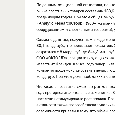
По данным официальной статистики, по ит
рынке спортивных товаров составила 168,6
предыдущим годом. При этом общая выруч
«AnalyticResearchGroup» (900+ компаний
оборудованием и спортивными товарами), у
Согласно данным, полученным в ходе монит
30,1 млрд. руб., что превышает показател
сократился с 8 млрд. руб. до 844,2 млн. ру
ООО «ОКТОБЛУ», специализирующаяся на 
известных брендов, в 2022 году завершила 
компания продемонстрировала впечатляющи
млрд. руб. При этом доля прибыльных орга
Что касается развития смежных рынков, мо
году претерпел значительные изменения. В
населения стимулировало рост продаж. По
активности также поспособствовал увеличе
совокупности привели к тому, что объем п