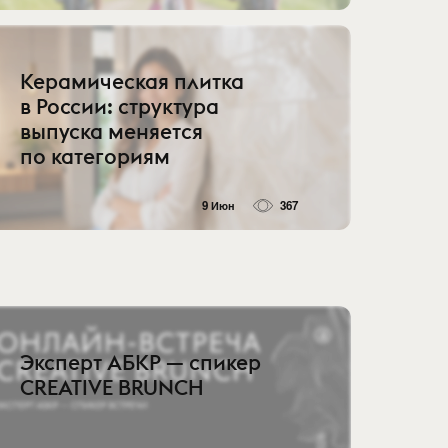
Керамическая плитка
в России: структура
выпуска меняется
по категориям
9 Июн
367
Эксперт АБКР — спикер
CREATIVE BRUNCH