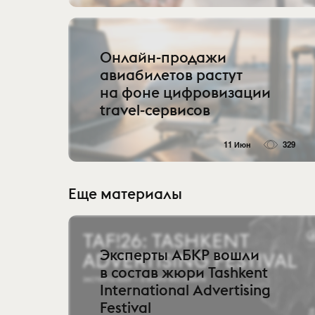
Онлайн-продажи
авиабилетов растут
на фоне цифровизации
travel-сервисов
11 Июн
329
Еще материалы
Эксперты АБКР вошли
в состав жюри Tashkent
International Advertising
Festival