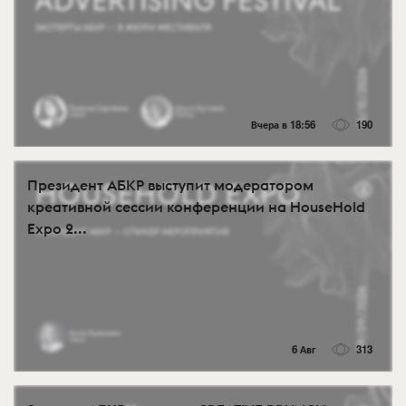
Вчера в 18:56
190
Президент АБКР выступит модератором
креативной сессии конференции на HouseHold
Expo 2...
6 Авг
313