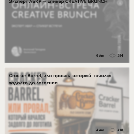
Эксперт АБКР — спикер CREATIVE BRUNCH
6 Авг
294
Cracker Barrel, или провал который начался
задолго до логотипа
4 Авг
418