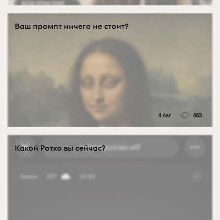
Ваш промпт ничего не стоит?
4 Авг
463
Какой Ротко вы сейчас?