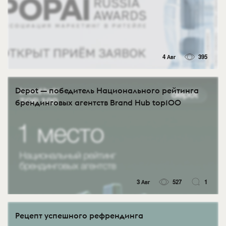
4 Авг
395
Depot — победитель Национального рейтинга
брендинговых агентств Brand Hub top100
3 Авг
527
1
Рецепт успешного рефрендинга