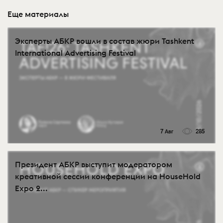
Еще материалы
Эксперты АБКР вошли в состав жюри Tashkent
International Advertising Festival
7 Авг
285
Президент АБКР выступит модератором
креативной сессии конференции на HouseHold
Expo 2...