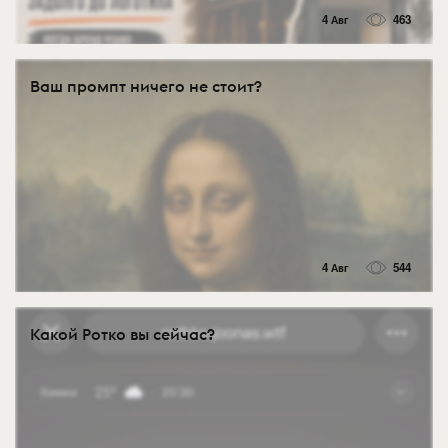
4 Авг
463
Ваш промпт ничего не стоит?
4 Авг
544
Какой Ротко вы сейчас?