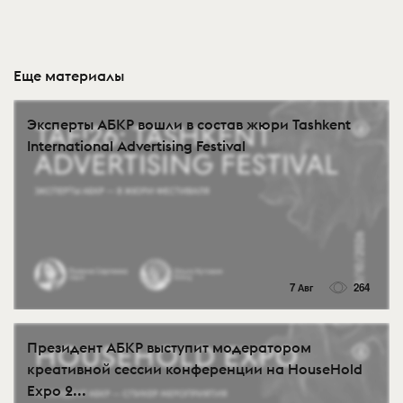
Еще материалы
Эксперты АБКР вошли в состав жюри Tashkent
International Advertising Festival
7 Авг
264
Президент АБКР выступит модератором
креативной сессии конференции на HouseHold
Expo 2...