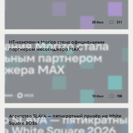
28 Июл
211
ИТ-компания Morizo стала официальным
партнером мессенджера MAX
10 Июл
198
Агентство SLAVA — пятикратный призёр на White
Square 2026