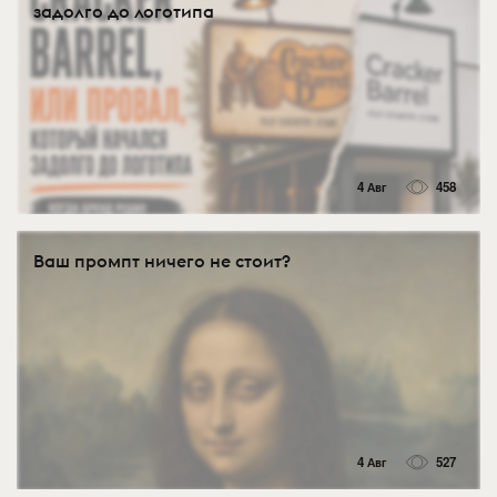
задолго до логотипа
4 Авг
458
Ваш промпт ничего не стоит?
4 Авг
527