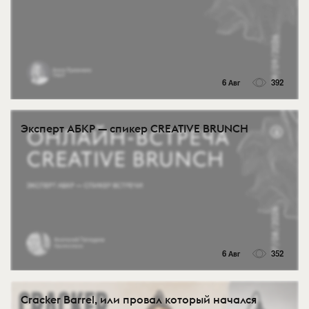
6 Авг
392
Эксперт АБКР — спикер CREATIVE BRUNCH
6 Авг
352
Cracker Barrel, или провал который начался