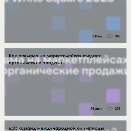
3 Июл
348
Как реклама на маркетплейсах съедает
органические продажи
24 Июн
373
60% команд международной олимпиады