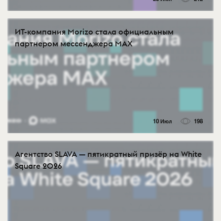
ИТ-компания Morizo стала официальным
партнером мессенджера MAX
10 Июл
198
Агентство SLAVA — пятикратный призёр на White
Square 2026