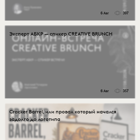
6 Авг
397
Эксперт АБКР — спикер CREATIVE BRUNCH
6 Авг
357
Cracker Barrel, или провал который начался
задолго до логотипа