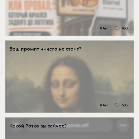
4 Авг
460
Ваш промпт ничего не стоит?
4 Авг
536
Какой Ротко вы сейчас?