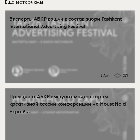
Еще материалы
Эксперты АБКР вошли в состав жюри Tashkent
International Advertising Festival
7 Авг
272
Президент АБКР выступит модератором
креативной сессии конференции на HouseHold
Expo 2...