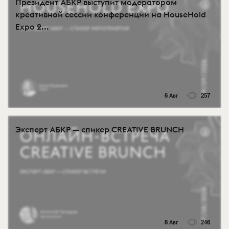
Президент АБКР выступит модератором
креативной сессии конференции на HouseHold
Expo 2...
6 Авг
257
Эксперт АБКР — спикер CREATIVE BRUNCH
6 Авг
246