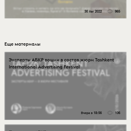
30 Авг 2022
965
Еще материалы
Эксперты АБКР вошли в состав жюри Tashkent
International Advertising Festival
Вчера в 18:56
106