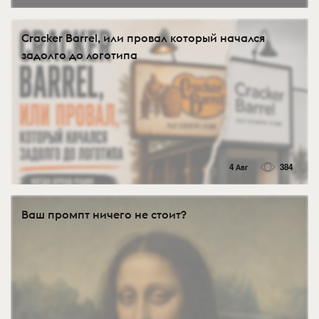
Cracker Barrel, или провал который начался
задолго до логотипа
4 Авг
384
Ваш промпт ничего не стоит?