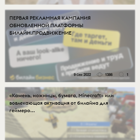
ПЕРВАЯ РЕКЛАМНАЯ КАМПАНИЯ
ОБНОВЛЕННОЙ ПЛАТФОРМЫ
БИЛАЙН.ПРОДВИЖЕНИЕ
9 Сен 2022
1386
1
«Камень, ножницы, бумага, Minecraft» или
вовлекающая активация от билайна для
геймеро...