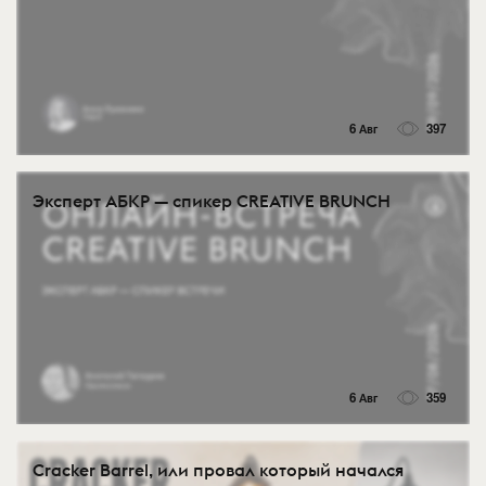
6 Авг
397
Эксперт АБКР — спикер CREATIVE BRUNCH
6 Авг
359
Cracker Barrel, или провал который начался