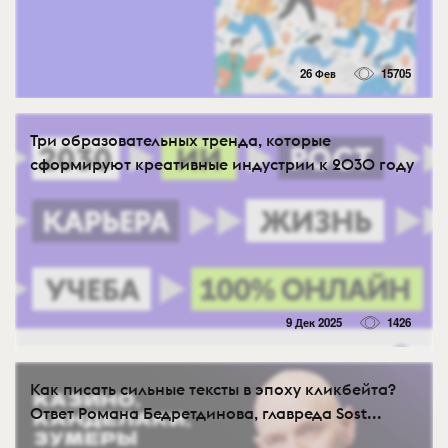
26 Фев
15705
Три образовательных тренда, которые
сформируют креативные индустрии к 2030 году
9 Дек 2025
1426
Как писать сильные тексты в эпоху кликбейта?
Ответ Романа Бедретдинова, главреда Sost...