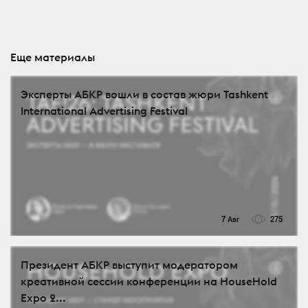
Еще материалы
Эксперты АБКР вошли в состав жюри Tashkent
International Advertising Festival
7 Авг
275
Президент АБКР выступит модератором
креативной сессии конференции на HouseHold
Expo 2...