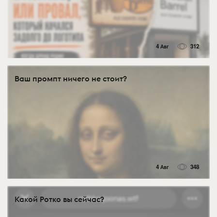
4 Авг
312
Ваш промпт ничего не стоит?
4 Авг
348
Какой Ротко вы сейчас?