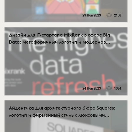
29 Ноя 2023
2158
Дизайн для IT-стартапа MixRank в сфере Big
Data: метафоричный логотип и модернов...
24 Ноя 2023
1034
Айдентика для архитектурного бюро Squares:
логотип и фирменный стиль с люксовыми...