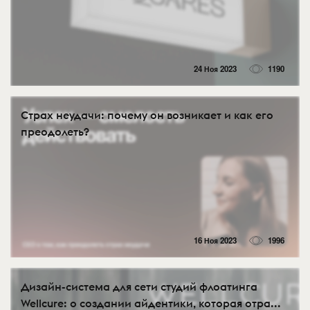
24 Ноя 2023
1190
Страх неудачи: почему он возникает и как его
преодолеть?
16 Ноя 2023
1996
Дизайн-система для сети студий флоатинга
Wellcure: о создании айдентики, которая отра...