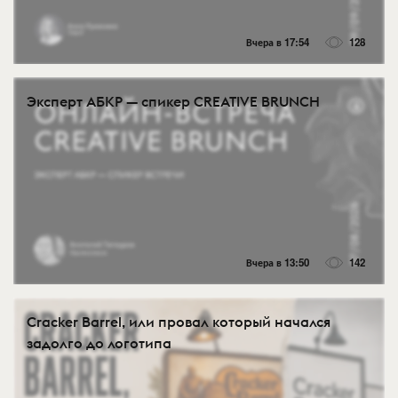
Вчера в 17:54
128
Эксперт АБКР — спикер CREATIVE BRUNCH
Вчера в 13:50
142
Cracker Barrel, или провал который начался
задолго до логотипа