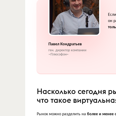
Есл
он р
тол
Павел Кондратьев
ген. директор компании
«Плюсофон»
Насколько сегодня р
что такое виртуальна
Рынок можно разделить на
более и менее 