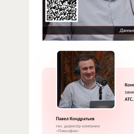
Ком
зан
АТС
Павел Кондратьев
ген. директор компании
«Плюсофон»