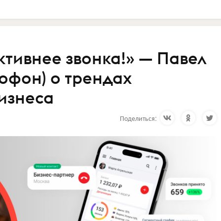
ктивнее звонка!» — Павел
офон) о трендах
бизнеса
Поделиться: